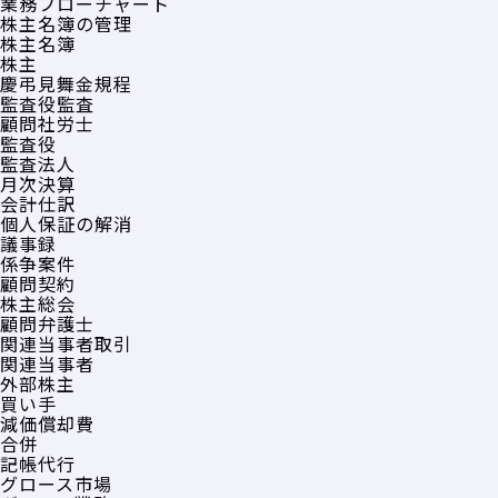
業務フローチャート
株主名簿の管理
株主名簿
株主
慶弔見舞金規程
監査役監査
顧問社労士
監査役
監査法人
月次決算
会計仕訳
個人保証の解消
議事録
係争案件
顧問契約
株主総会
顧問弁護士
関連当事者取引
関連当事者
外部株主
買い手
減価償却費
合併
記帳代行
グロース市場