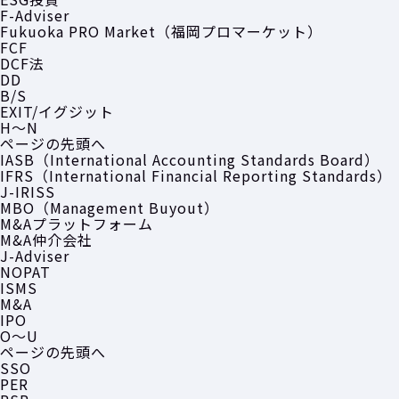
F-Adviser
Fukuoka PRO Market（福岡プロマーケット）
FCF
DCF法
DD
B/S
EXIT/イグジット
H〜N
ページの先頭へ
IASB（International Accounting Standards Board）
IFRS（International Financial Reporting Standards）
J-IRISS
MBO（Management Buyout）
M&Aプラットフォーム
M&A仲介会社
J-Adviser
NOPAT
ISMS
M&A
IPO
O〜U
ページの先頭へ
SSO
PER