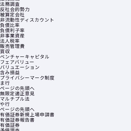
法務調査
反社会的勢力
被算定会社
非流動性ディスカウント
負債比率
負債利子率
非事業資産
法人税率
販売管理費
買収
ベンチャーキャピタル
フェアバリュー
バリュエーション
含み損益
プライバシーマーク制度
ま行
ページの先頭へ
無限定適正意見
マルチプル法
や行
ページの先頭へ
有価証券新規上場申請書
有価証券報告書
有価証券
予備調査