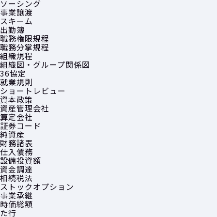
ソーシング
事業譲渡
スキーム
出勤簿
職務権限規程
職務分掌規程
組織規程
組織図・グループ関係図
36協定
就業規則
ショートレビュー
資本政策
資産管理会社
算定会社
証券コード
純資産
財務諸表
仕入債務
設備投資額
資金調達
相続税法
ストックオプション
事業承継
時価総額
た行