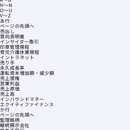
H〜N
O〜U
V〜Z
あ行
ページの先頭へ
売出し
意向表明書
インサイダー取引
印章管理規程
育児介護休業規程
イントラネット
売り手
永久成長率
運転資本増加額・減少額
売上債権
営業利益
売上原価
売上高
インバウンドマネー
エクイティファイナンス
か行
ページの先頭へ
監理銘柄
継続開示会社