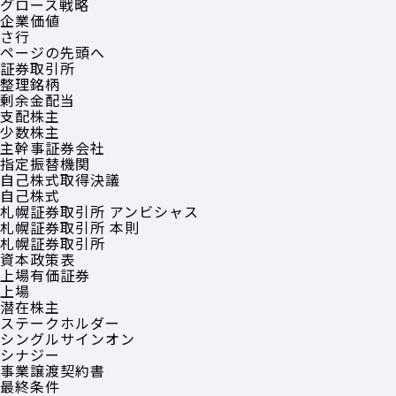
グロース戦略
企業価値
さ行
ページの先頭へ
証券取引所
整理銘柄
剰余金配当
支配株主
少数株主
主幹事証券会社
指定振替機関
自己株式取得決議
自己株式
札幌証券取引所 アンビシャス
札幌証券取引所 本則
札幌証券取引所
資本政策表
上場有価証券
上場
潜在株主
ステークホルダー
シングルサインオン
シナジー
事業譲渡契約書
最終条件