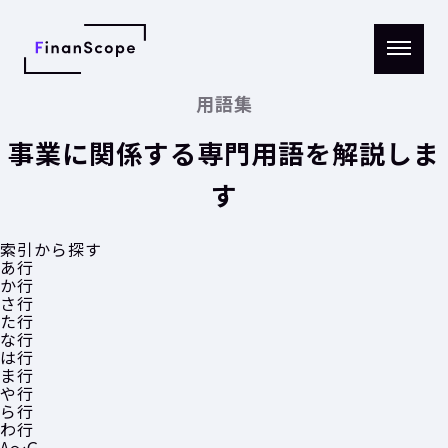
メニ
ュー
用語集
を開
く
事業に関係する専門用語を解説しま
す
索引から探す
あ行
か行
さ行
た行
な行
は行
ま行
や行
ら行
わ行
A〜G