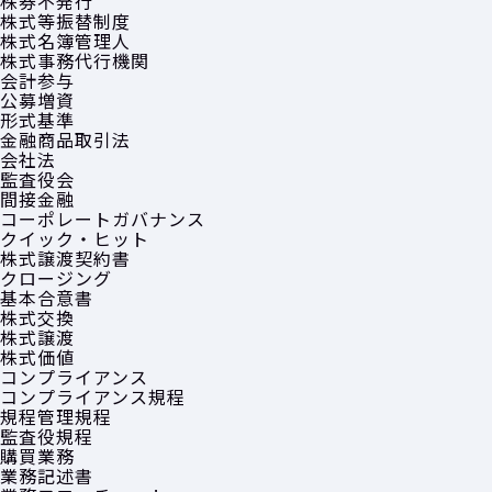
株券不発行
株式等振替制度
株式名簿管理人
株式事務代行機関
会計参与
公募増資
形式基準
金融商品取引法
会社法
監査役会
間接金融
コーポレートガバナンス
クイック・ヒット
株式譲渡契約書
クロージング
基本合意書
株式交換
株式譲渡
株式価値
コンプライアンス
コンプライアンス規程
規程管理規程
監査役規程
購買業務
業務記述書