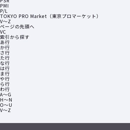
PSR
PMI
P/L
TOKYO PRO Market（東京プロマーケット）
V〜Z
ページの先頭へ
VC
索引から探す
あ行
か行
さ行
た行
な行
は行
ま行
や行
ら行
わ行
A〜G
H〜N
O〜U
V〜Z