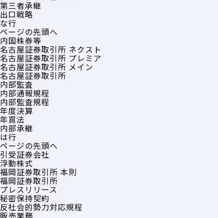
第三者承継
出口戦略
な行
ページの先頭へ
内国株券等
名古屋証券取引所 ネクスト
名古屋証券取引所 プレミア
名古屋証券取引所 メイン
名古屋証券取引所
内部監査
内部通報規程
内部監査規程
年度決算
年買法
内部承継
は行
ページの先頭へ
引受証券会社
浮動株式
福岡証券取引所 本則
福岡証券取引所
プレスリリース
秘密保持契約
反社会的勢力対応規程
販売業務