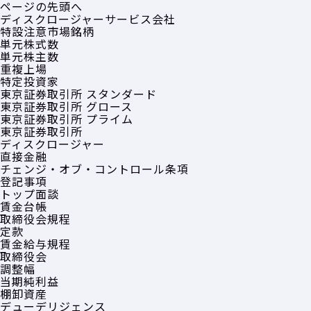
ページの先頭へ
ディスクロージャーサービス会社
特設注意市場銘柄
単元株式数
単元株主数
重複上場
特定投資家
東京証券取引所 スタンダード
東京証券取引所 グロース
東京証券取引所 プライム
東京証券取引所
ディスクロージャー
直接金融
チェンジ・オブ・コントロール条項
登記事項
トップ面談
賃金台帳
取締役会規程
定款
賃金給与規程
取締役会
調整幅
当期純利益
棚卸資産
デューデリジェンス