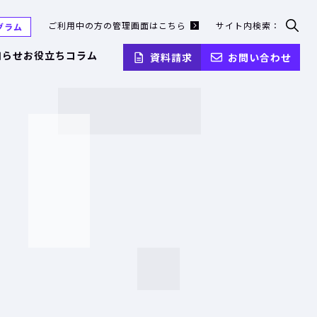
ご利用中の方の管理画面はこちら
サイト内検索：
グラム
検
索
知らせ
お役立ちコラム
資料請求
お問い合わせ
フ
ォ
ー
ム
を
開
く