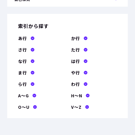
索引から探す
あ行
か行
さ行
た行
な行
は行
ま行
や行
ら行
わ行
A〜G
H〜N
O〜U
V〜Z