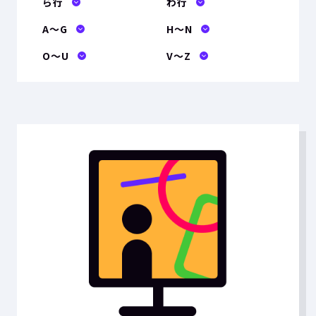
ら行
わ行
A〜G
H〜N
O〜U
V〜Z