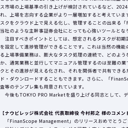
ス市場の上場基準の引き上げが検討されているなど、2024年度は
れ、上場を志向する企業がより一層増加すると考えていま
スクをクラウド上で見える化し、管理することの出来る「Fi
当社のような主幹事証券会社にとっても心強いツールとな
注目すべきポイントとしては、想定されるタスクが初期
を設定して進捗管理ができることです。これは当然の機能
る上場準備業務は、膨大なタスク処理の連続で、どのよう
か、通常業務と並行してマニュアル管理するのは至難の業です
クとその進捗が見える化され、それを関係者で共有できる
ド・ダウンロードすることもできます。さらに、「Finan
査等のテンプレ集も用意されています。
今後もTOKYO PRO Marketを盛り上げる同志とし
【
ナウビレッジ株式会社 代表取締役 今村邦之 様のコメン
「FinanScope Management」のリリースおめでとう