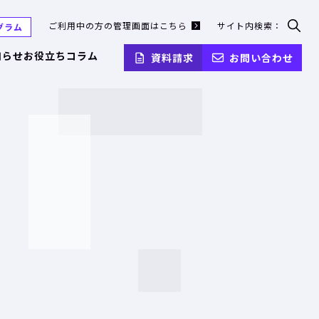
ご利用中の方の管理画面はこちら
サイト内検索：
グラム
検
索
知らせ
お役立ちコラム
資料請求
お問い合わせ
フ
ォ
ー
ム
を
開
く