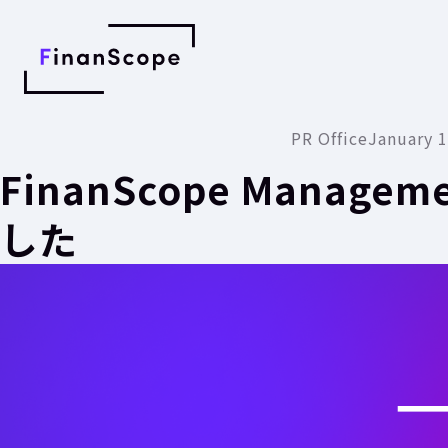
PR Office
January 1
FinanScope Manag
した