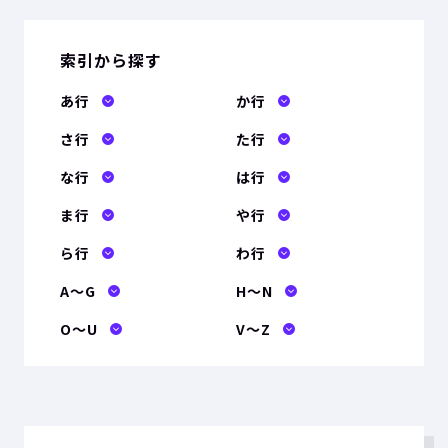
索引から探す
あ行
か行
さ行
た行
な行
は行
ま行
や行
ら行
わ行
A〜G
H〜N
O〜U
V〜Z