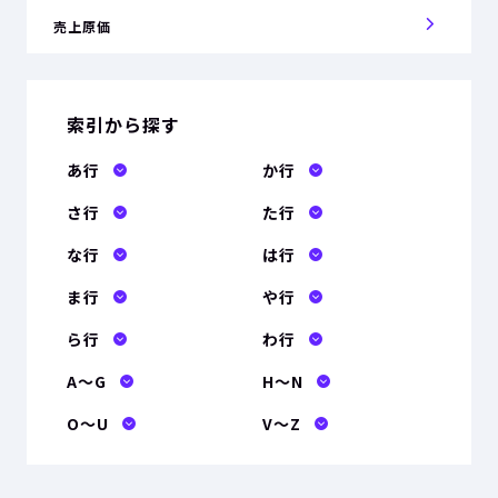
売上原価
索引から探す
あ行
か行
さ行
た行
な行
は行
ま行
や行
ら行
わ行
A〜G
H〜N
O〜U
V〜Z