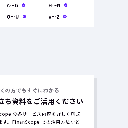
A〜G
H〜N
O〜U
V〜Z
ての方でもすぐにわかる
立ち資料をご活用ください
nScope の各サービス内容を詳しく解説
す。FinanScope での活用方法など