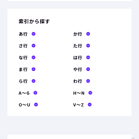
索引から探す
あ行
か行
さ行
た行
な行
は行
ま行
や行
ら行
わ行
A〜G
H〜N
O〜U
V〜Z