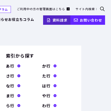
ご利用中の方の管理画面はこちら
サイト内検索：
グラム
検
索
知らせ
お役立ちコラム
資料請求
お問い合わせ
フ
ォ
ー
ム
を
開
く
索引から探す
あ行
か行
さ行
た行
な行
は行
ま行
や行
ら行
わ行