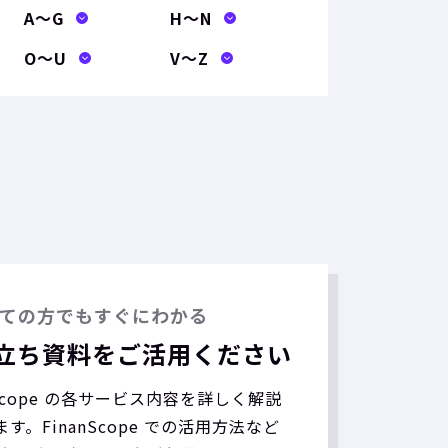
A〜G
H〜N
O〜U
V〜Z
ての方でもすぐにわかる
立ち資料をご活用ください
nScope の各サービス内容を詳しく解説
す。FinanScope での活用方法など