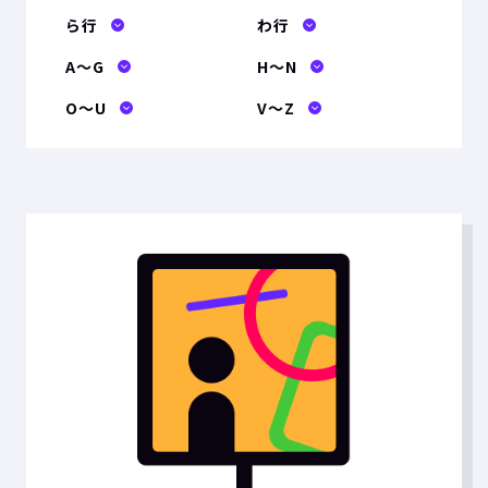
ら行
わ行
A〜G
H〜N
O〜U
V〜Z