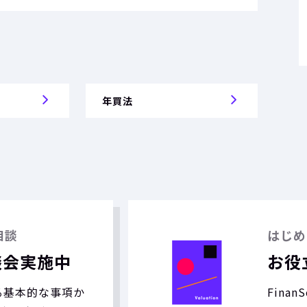
年買法
相談
はじめ
談会実施中
お役
する基本的な事項か
Fina