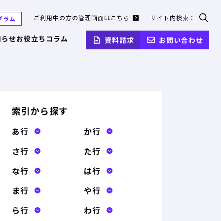
ご利用中の方の管理画面はこちら
サイト内検索：
グラム
検
索
知らせ
お役立ちコラム
資料請求
お問い合わせ
フ
ォ
ー
ム
を
開
く
索引から探す
あ行
か行
さ行
た行
な行
は行
ま行
や行
ら行
わ行