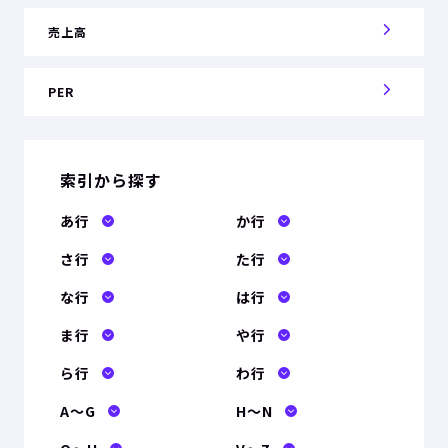
売上高
PER
索引から探す
あ行
か行
さ行
た行
な行
は行
ま行
や行
ら行
わ行
A〜G
H〜N