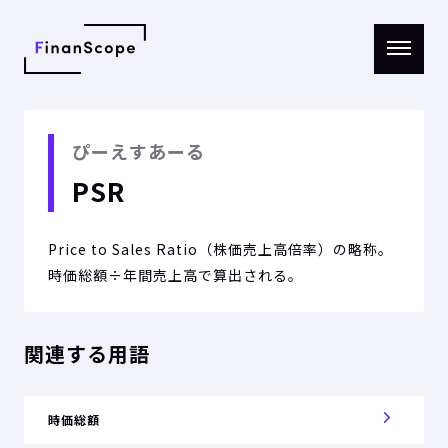
メニ
ュー
を開
く
ぴーえすあーる
PSR
Price to Sales Ratio（株価売上高倍率）の略称。
時価総額÷年間売上高で算出される。
関連する用語
時価総額