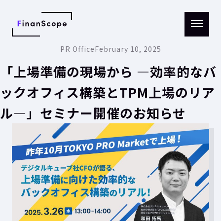
メニ
PR Office
February 10, 2025
ュー
を開
く
「上場準備の現場から ―効率的なバ
ックオフィス構築とTPM上場のリア
ル―」セミナー開催のお知らせ